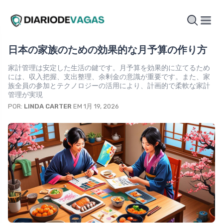
日本の家族のための効果的な月予算の作り方
家計管理は安定した生活の鍵です。月予算を効果的に立てるため
には、収入把握、支出整理、余剰金の意識が重要です。また、家
族全員の参加とテクノロジーの活用により、計画的で柔軟な家計
管理が実現
POR:
LINDA CARTER
EM 1月 19, 2026