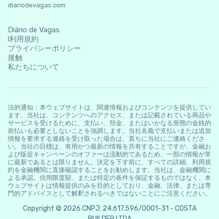
diariodevagas.com
Diário de Vagas
l利用規約
プライバシーポリシー
接触
私たちについて
法的通知：本ウェブサイトは、関連情報およびコンテンツを提供してい
ます。当社は、コンテンツへのアクセス、または記載されている商品や
サービスを受けるために、支払い、預金、またはいかなる形態の金銭的
前払いも必要としないことを強調します。当社名義で支払いまたは追加
情報を要求する連絡を受け取った場合は、直ちに当社にご連絡くださ
い。当社の目標は、有用かつ最新の情報を共有することですが、金融お
よび販促キャンペーンのオファーは流動的であるため、一部の情報が常
に最新であるとは限りません。決定を下す前に、すべての詳細、利用規
約を金融機関に直接確認することをお勧めします。当社は、金融機関に
よる承認、信用限度額、または特定の条件を保証するものではなく、本
ウェブサイトは情報提供のみを目的としており、金融、法律、または専
門的アドバイスとして解釈されるべきではないことにご注意ください。
Copyright © 2026 CNPJ: 24.617.596/0001-31 - COSTA
BUILDER LTDA