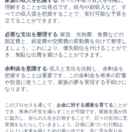
家族の収入を把握する
: 月々の手取り収入を明確に
理解することが出発点です。給与や副収入など、す
べての収入源を把握することで、実行可能な予算を
立てることができます。
必要な支出を整理する
: 家賃、光熱費、食費などの
固定費と、娯楽費や交際費の変動費を分けて整理し
ましょう。これにより、優先順位を付けることがで
き、無駄な出費を避けることができます。
余剰金を意識する
: 収入と支出を比較し、余剰金を
把握することは重要です。この余剰金を将来の貯蓄
や投資に使うことで、家族の夢を実現する手助けに
なります。
このプロセスを通じて、
お金に対する感覚を育てる
ことが
でき、将来の不安を減らすことが可能です。家族全員が共
に協力し、自らの人生を計画することで、日々の生活に充
実感をもたらしていきましょう。計画に基づいた行動は、
よりよい未来を築くための第一歩です。共に手を取り合