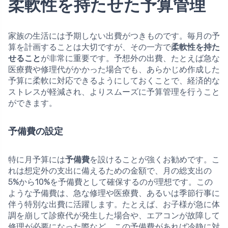
柔軟性を持たせた予算管理
家族の生活には予期しない出費がつきものです。毎月の予
算を計画することは大切ですが、その一方で
柔軟性を持た
せること
が非常に重要です。予想外の出費、たとえば急な
医療費や修理代がかかった場合でも、あらかじめ作成した
予算に柔軟に対応できるようにしておくことで、経済的な
ストレスが軽減され、よりスムーズに予算管理を行うこと
ができます。
予備費の設定
特に月予算には
予備費
を設けることが強くお勧めです。こ
れは想定外の支出に備えるための金額で、月の総支出の
5%から10%を予備費として確保するのが理想です。この
ような予備費は、急な修理や医療費、あるいは季節行事に
伴う特別な出費に活躍します。たとえば、お子様が急に体
調を崩して診療代が発生した場合や、エアコンが故障して
修理が必要になった際など、この予備費があれば冷静に対