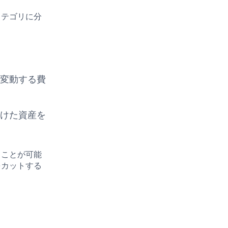
カテゴリに分
。
）
て変動する費
向けた資産を
ることが可能
をカットする