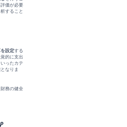
再評価が必要
分析すること
算を設定
する
視覚的に支出
といったカテ
能となりま
。財務の健全