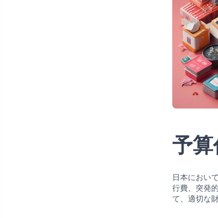
予算
日本におい
行費、突発
て、適切な