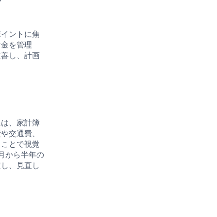
プ
ポイントに焦
お金を管理
改善し、計画
には、家計簿
費や交通費、
ることで視覚
月から半年の
定し、見直し