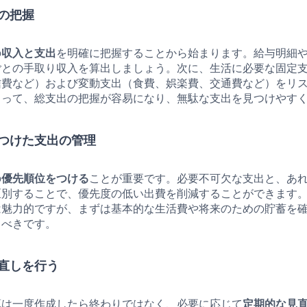
の把握
の
収入と支出
を明確に把握することから始まります。給与明細
ごとの手取り収入を算出しましょう。次に、生活に必要な固定
信費など）および変動支出（食費、娯楽費、交通費など）をリ
よって、総支出の把握が容易になり、無駄な支出を見つけやす
つけた支出の管理
の
優先順位をつける
ことが重要です。必要不可欠な支出と、あ
区別することで、優先度の低い出費を削減することができます
は魅力的ですが、まずは基本的な生活費や将来のための貯蓄を
るべきです。
直しを行う
算は一度作成したら終わりではなく、必要に応じて
定期的な見