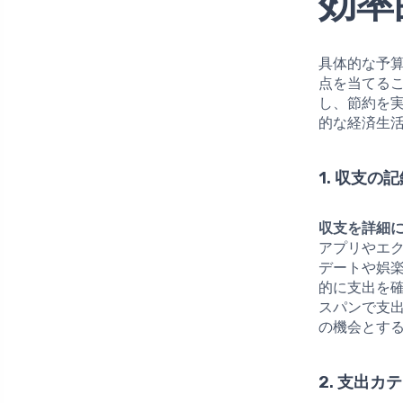
効率
具体的な予
点を当てる
し、節約を
的な経済生
1. 収支の
収支を詳細
アプリやエ
デートや娯
的に支出を
スパンで支
の機会とす
2. 支出カ