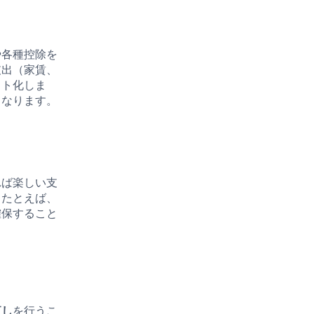
や各種控除を
支出（家賃、
スト化しま
くなります。
れば楽しい支
。たとえば、
確保すること
直し
を行うこ