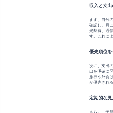
収入と支出
まず、自分
確認し、月
光熱費、通
す。これに
優先順位を
次に、支出
出を明確に
旅行や外食
が優先され
定期的な見
さらに、予