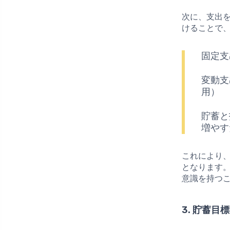
次に、支出
けることで
固定支
変動支
用）
貯蓄と
増やす
これにより
となります
意識を持つ
3. 貯蓄目