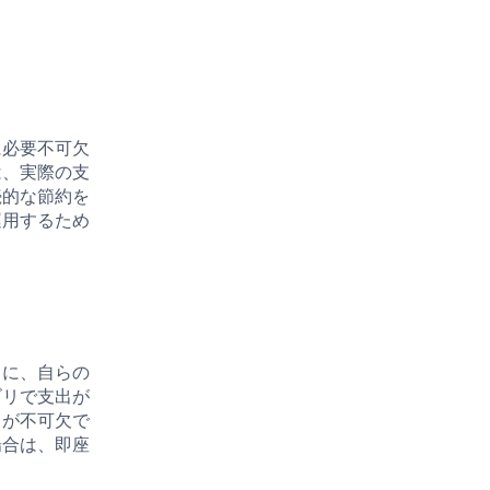
に必要不可欠
は、実際の支
続的な節約を
運用するため
りに、自らの
ゴリで支出が
とが不可欠で
場合は、即座