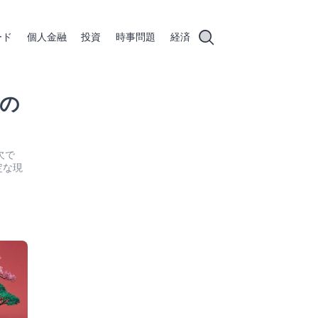
ード
個人金融
投資
時事問題
経済
の
欠で
定な現