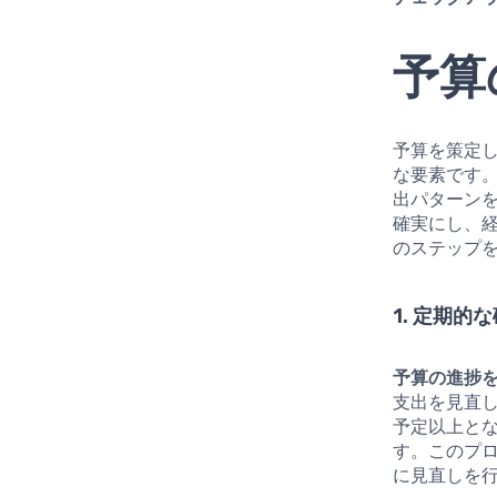
予算
予算を策定
な要素です
出パターン
確実にし、
のステップ
1. 定期的
予算の進捗
支出を見直
予定以上と
す。このプ
に見直しを