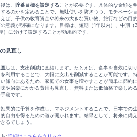
た後は、
貯蓄目標を設定する
ことが必要です。具体的な金額を
蓄するのかを定めることで、無駄使いを防ぎつつ、モチベーシ
とえば、子供の教育資金や将来の大きな買い物、旅行などの目
の意義が明確になります。目標は、短期（1年以内）、中期（
以降）に分けて設定することが効果的です。
慣の見直し
見直し
は、支出削減に直結します。たとえば、食事を自炊に切
関を利用することで、大幅に支出を削減することが可能です。
多い傾向にあるため、家庭での食事を増やすことが簡単に節約
趣味や娯楽にかかる費用も見直し、無料または低価格で楽しめ
の手段です。
、効果的に予算を作成し、マネジメントすることで、日本での
済的自由を得るための道が開かれます。結果として、将来に備
できるでしょう。
ト:
詳細はこちらをクリック