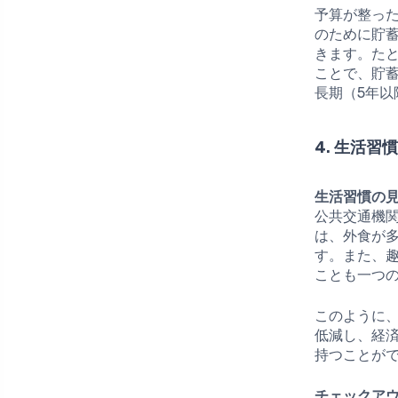
予算が整っ
のために貯
きます。た
ことで、貯蓄
長期（5年
4. 生活習
生活習慣の
公共交通機
は、外食が
す。また、
ことも一つ
このように
低減し、経
持つことが
チェックアウ