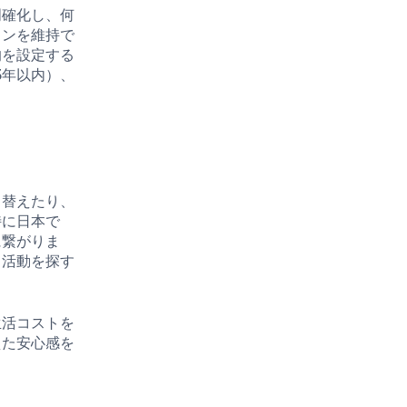
明確化し、何
ョンを維持で
的を設定する
3年以内）、
り替えたり、
特に日本で
に繋がりま
る活動を探す
生活コストを
えた安心感を