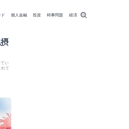
ード
個人金融
投資
時事問題
経済
包摂
してい
まれて