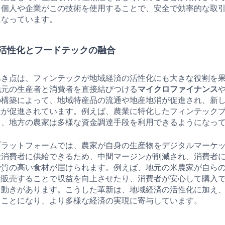
、個人や企業がこの技術を使用することで、安全で効率的な取
になっています。
活性化とフードテックの融合
べき点は、フィンテックが地域経済の活性化にも大きな役割を
地元の生産者と消費者を直接結びつける
マイクロファイナンス
の構築によって、地域特産品の流通や地産地消が促進され、新
造が促進されています。例えば、農業に特化したフィンテック
し、地方の農家は多様な資金調達手段を利用できるようになっ
プラットフォームでは、農家が自身の生産物をデジタルマーケ
接消費者に供給できるため、中間マージンが削減され、消費者
で質の高い食材が届けられます。例えば、地元の米農家が自ら
接販売することで収益を向上させたり、消費者が安心して購入
る動きがあります。こうした革新は、地域経済の活性化に加え
ることになり、より多様な経済の実現に寄与しています。