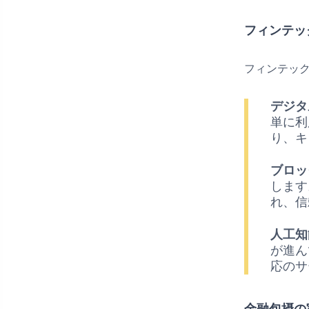
フィンテッ
フィンテッ
デジタ
単に利
り、キ
ブロッ
します
れ、信
人工知
が進ん
応のサ
金融包摂の