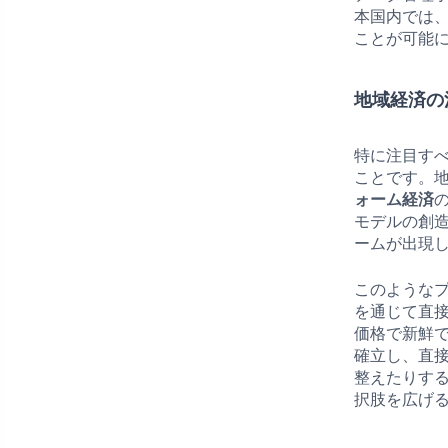
本国内では
ことが可能
地域経済の
特に注目す
ことです。
ォーム経済
モデルの創
ームが出現
このような
を通じて直
価格で新鮮
確立し、直
整えたりす
択肢を広げ