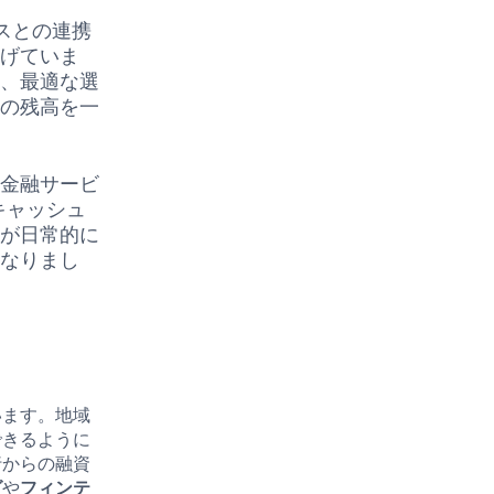
ビスとの連携
遂げていま
り、最適な選
座の残高を一
た金融サービ
キャッシュ
用が日常的に
になりまし
います。地域
できるように
行からの融資
グ
や
フィンテ