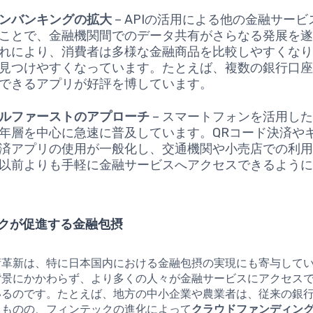
ンバンキングの拡大
– APIの活用による他の金融サー
ことで、金融機関間でのデータ共有がさらなる発展を
れにより、消費者は多様な金融商品を比較しやすくな
見つけやすくなっています。たとえば、複数の銀行口
できるアプリが好評を博しています。
ルファーストのアプローチ
– スマートフォンを活用し
年層を中心に急速に普及しています。QRコード決済や
済アプリの使用が一般化し、交通機関や小売店での利
以前よりも手軽に金融サービスへアクセスできるよう
クが促進する金融包摂
術革新は、特に日本国内における金融包摂の実現にも寄与して
背景にかかわらず、より多くの人々が金融サービスにアクセス
いるのです。たとえば、地方の中小企業や農業者は、従来の銀
たものの、フィンテックの進化によって
クラウドファンディン