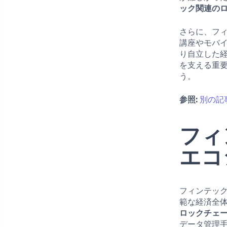
ック関連の
さらに、フ
講座やモバ
り自立した
を支える重
う。
参照:
別の記
フィ
エコ
フィンテッ
範な経済全
ロックチェ
データ管理