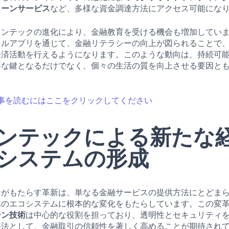
ローンサービス
など、多様な資金調達方法にアクセス可能にな
ィンテックの進化により、金融教育を受ける機会も増加してい
イルアプリを通じて、金融リテラシーの向上が図られることで
経済活動を行えるようになります。このような動向は、持続可
要な鍵となるだけでなく、個々の生活の質を向上させる要因と
事を読むにはここをクリックしてください
ンテックによる新たな
システムの形成
クがもたらす革新は、単なる金融サービスの提供方法にとどま
体のエコシステムに根本的な変化をもたらしています。この変
ーン技術
は中心的な役割を担っており、透明性とセキュリティ
手法として、金融取引の信頼性を著しく高めることが期待され