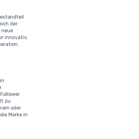
Bestandteil
reich der
e neue
r innovativ,
eration.
in
e
 Follower
lt zu
gram oder
die Marke in