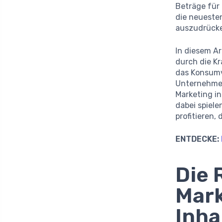
Beträge für
die neuesten
auszudrück
In diesem A
durch die Kr
das Konsumve
Unternehmen 
Marketing i
dabei spiel
profitieren,
ENTDECKE:
Die 
Mark
Inha