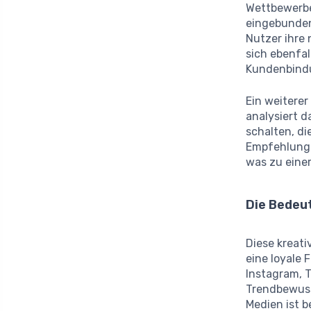
Wettbewerbe
eingebunden
Nutzer ihre
sich ebenfal
Kundenbindu
Ein weiterer
analysiert 
schalten, di
Empfehlunge
was zu eine
Die Bedeu
Diese kreat
eine loyale 
Instagram, 
Trendbewuss
Medien ist 