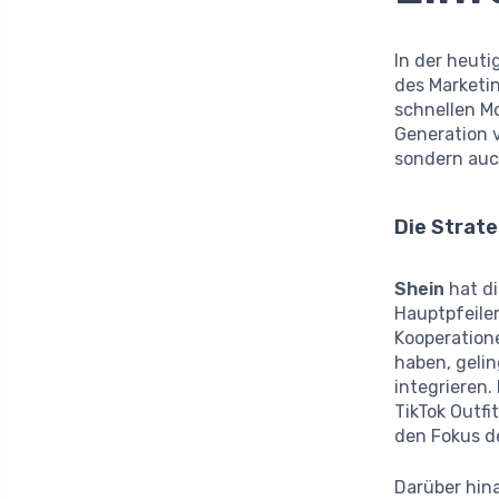
In der heuti
des Market
schnellen M
Generation v
sondern auc
Die Strate
Shein
hat di
Hauptpfeiler
Kooperatione
haben, gelin
integrieren.
TikTok Outfi
den Fokus d
Darüber hin