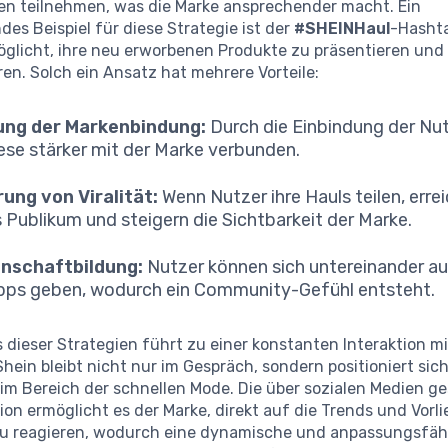
n teilnehmen, was die Marke ansprechender macht. Ein
es Beispiel für diese Strategie ist der
#SHEINHaul
-Hashta
glicht, ihre neu erworbenen Produkte zu präsentieren und
ren. Solch ein Ansatz hat mehrere Vorteile:
ung der Markenbindung:
Durch die Einbindung der Nut
iese stärker mit der Marke verbunden.
ung von Viralität:
Wenn Nutzer ihre Hauls teilen, errei
 Publikum und steigern die Sichtbarkeit der Marke.
nschaftbildung:
Nutzer können sich untereinander a
pps geben, wodurch ein Community-Gefühl entsteht.
 dieser Strategien führt zu einer konstanten Interaktion mi
Shein bleibt nicht nur im Gespräch, sondern positioniert sic
im Bereich der schnellen Mode. Die über sozialen Medien g
n ermöglicht es der Marke, direkt auf die Trends und Vorli
zu reagieren, wodurch eine dynamische und anpassungsfäh