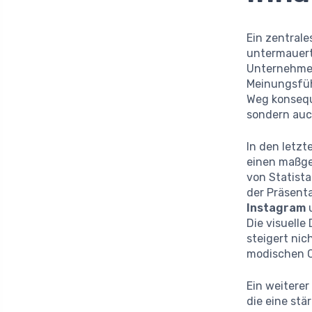
Ein zentral
untermauert,
Unternehmen
Meinungsfüh
Weg konsequ
sondern auc
In den letzt
einen maßge
von Statist
der Präsenta
Instagram
Die visuelle
steigert nic
modischen C
Ein weiterer
die eine st