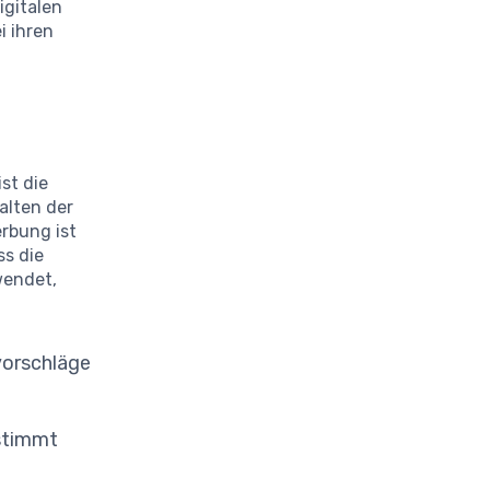
igitalen
i ihren
st die
alten der
rbung ist
ss die
wendet,
vorschläge
estimmt