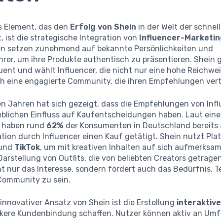
es Element, das den
Erfolg von Shein
in der Welt der schnel
 ist die strategische Integration von
Influencer-Marketi
 setzen zunehmend auf bekannte Persönlichkeiten und
rer, um ihre Produkte authentisch zu präsentieren. Shein 
ent und wählt Influencer, die nicht nur eine hohe Reichwe
h eine engagierte Community, die ihren Empfehlungen vert
en Jahren hat sich gezeigt, dass die Empfehlungen von Inf
blichen Einfluss auf Kaufentscheidungen haben. Laut ein
a haben rund
62%
der Konsumenten in Deutschland bereits
tion durch Influencer einen Kauf getätigt. Shein nutzt Pl
und
TikTok
, um mit kreativen Inhalten auf sich aufmerksa
 Darstellung von Outfits, die von beliebten Creators getrag
ht nur das Interesse, sondern fördert auch das Bedürfnis, Te
ommunity zu sein.
 innovativer Ansatz von Shein ist die Erstellung
interaktive
ärkere Kundenbindung schaffen. Nutzer können aktiv an Um