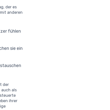
g, der es
 mit anderen
zer fühlen
chen sie ein
ustauschen
t der
h auch als
esteuerte
eben ihrer
ige