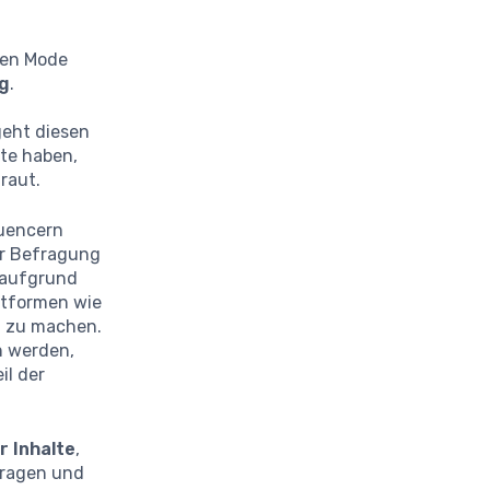
len Mode
ng
.
geht diesen
ite haben,
raut.
luencern
er Befragung
 aufgrund
attformen wie
m zu machen.
en werden,
il der
r Inhalte
,
fragen und