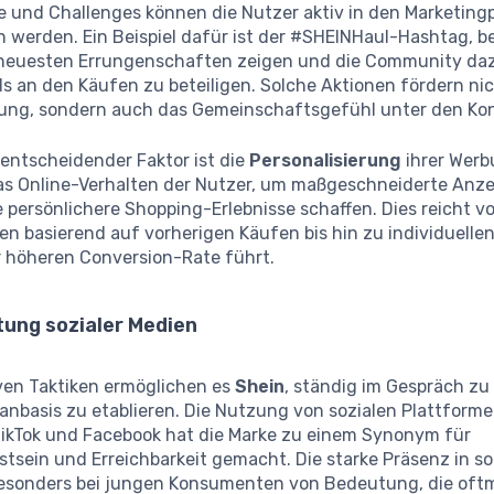
 und Challenges können die Nutzer aktiv in den Marketing
 werden. Ein Beispiel dafür ist der #SHEINHaul-Hashtag, b
 neuesten Errungenschaften zeigen und die Community da
ls an den Käufen zu beteiligen. Solche Aktionen fördern nic
ng, sondern auch das Gemeinschaftsgefühl unter den K
 entscheidender Faktor ist die
Personalisierung
ihrer Werb
das Online-Verhalten der Nutzer, um maßgeschneiderte Anz
e persönlichere Shopping-Erlebnisse schaffen. Dies reicht v
n basierend auf vorherigen Käufen bis hin zu individuelle
r höheren Conversion-Rate führt.
tung sozialer Medien
iven Taktiken ermöglichen es
Shein
, ständig im Gespräch zu
Fanbasis zu etablieren. Die Nutzung von sozialen Plattform
TikTok und Facebook hat die Marke zu einem Synonym für
tsein und Erreichbarkeit gemacht. Die starke Präsenz in so
besonders bei jungen Konsumenten von Bedeutung, die oftm