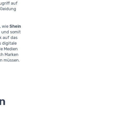
griff auf
 Kleidung
, wie
Shein
t und somit
k auf das
 digitale
le Medien
ch Marken
en müssen.
en