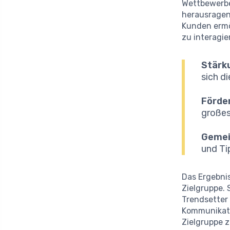
Wettbewerbe
herausragend
Kunden ermö
zu interagie
Stärk
sich d
Förder
großes
Gemei
und Ti
Das Ergebnis
Zielgruppe. 
Trendsetter 
Kommunikatio
Zielgruppe 