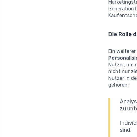
Marketingstr
Generation b
Kaufentsch
Die Rolle 
Ein weiterer
Personalis
Nutzer, um 
nicht nur zi
Nutzer in d
gehören:
Analys
zu unt
Indivi
sind.