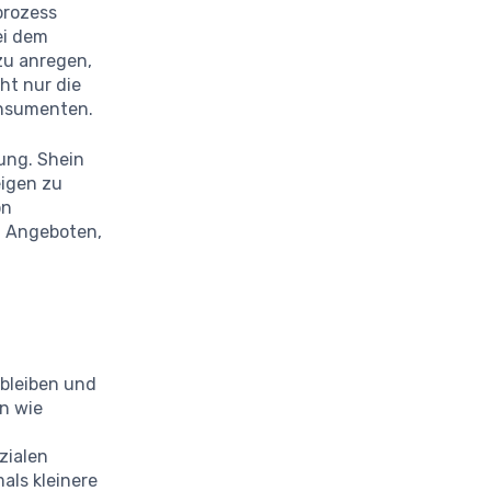
prozess
ei dem
zu anregen,
ht nur die
onsumenten.
ung. Shein
eigen zu
on
n Angeboten,
 bleiben und
en wie
zialen
als kleinere