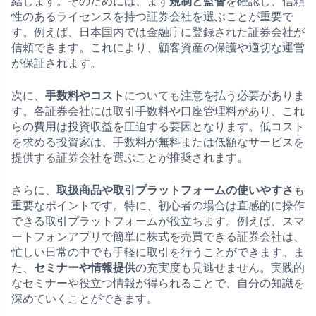
結します。そのためには、まず
規制と監督
を確認し、信頼
性のあるライセンスを持つ証券会社を選ぶことが重要で
す。例えば、日本国内では金融庁に登録された証券会社が
信頼できます。これにより、顧客資産の保護や適切な運営
が保証されます。
次に、
手数料やコスト
についても注意を払う必要がありま
す。各証券会社には取引手数料や口座管理料があり、これ
らの費用は投資収益を圧迫する要因となります。低コスト
を求める投資家は、手数料が無料または低額なサービスを
提供する証券会社を選ぶことが推奨されます。
さらに、
取扱商品や取引プラットフォームの使いやすさ
も
重要なポイントです。特に、初心者の場合は直感的に操作
できる取引プラットフォームが役立ちます。例えば、スマ
ートフォンアプリで簡単に株式を売買できる証券会社は、
忙しい日常の中でも手軽に取引を行うことができます。ま
た、
セミナーや情報提供
の充実度も見逃せません。実践的
なセミナーや役立つ情報が得られることで、自分の知識を
深めていくことができます。