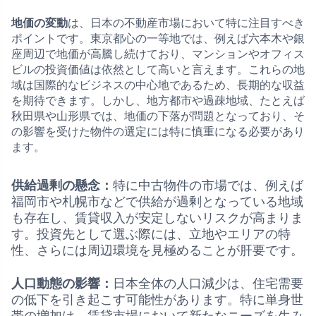
地価の変動
は、日本の不動産市場において特に注目すべき
ポイントです。東京都心の一等地では、例えば六本木や銀
座周辺で地価が高騰し続けており、マンションやオフィス
ビルの投資価値は依然として高いと言えます。これらの地
域は国際的なビジネスの中心地であるため、長期的な収益
を期待できます。しかし、地方都市や過疎地域、たとえば
秋田県や山形県では、地価の下落が問題となっており、そ
の影響を受けた物件の選定には特に慎重になる必要があり
ます。
供給過剰の懸念：
特に中古物件の市場では、例えば
福岡市や札幌市などで供給が過剰となっている地域
も存在し、賃貸収入が安定しないリスクが高まりま
す。投資先として選ぶ際には、立地やエリアの特
性、さらには周辺環境を見極めることが肝要です。
人口動態の影響：
日本全体の人口減少は、住宅需要
の低下を引き起こす可能性があります。特に単身世
帯の増加は、賃貸市場において新たなニーズを生み