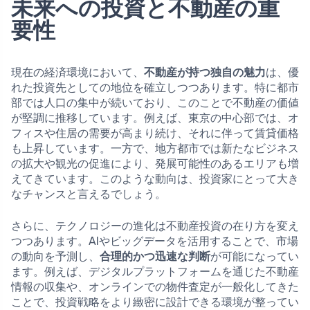
未来への投資と不動産の重
要性
現在の経済環境において、
不動産が持つ独自の魅力
は、優
れた投資先としての地位を確立しつつあります。特に都市
部では人口の集中が続いており、このことで不動産の価値
が堅調に推移しています。例えば、東京の中心部では、オ
フィスや住居の需要が高まり続け、それに伴って賃貸価格
も上昇しています。一方で、地方都市では新たなビジネス
の拡大や観光の促進により、発展可能性のあるエリアも増
えてきています。このような動向は、投資家にとって大き
なチャンスと言えるでしょう。
さらに、テクノロジーの進化は不動産投資の在り方を変え
つつあります。AIやビッグデータを活用することで、市場
の動向を予測し、
合理的かつ迅速な判断
が可能になってい
ます。例えば、デジタルプラットフォームを通じた不動産
情報の収集や、オンラインでの物件査定が一般化してきた
ことで、投資戦略をより緻密に設計できる環境が整ってい