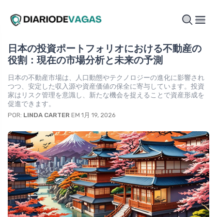
日本の投資ポートフォリオにおける不動産の
役割：現在の市場分析と未来の予測
日本の不動産市場は、人口動態やテクノロジーの進化に影響され
つつ、安定した収入源や資産価値の保全に寄与しています。投資
家はリスク管理を意識し、新たな機会を捉えることで資産形成を
促進できます。
POR:
LINDA CARTER
EM 1月 19, 2026