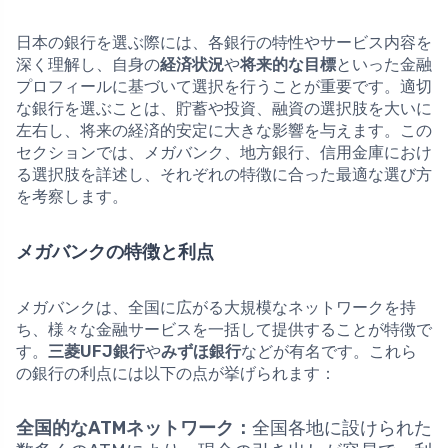
日本の銀行を選ぶ際には、各銀行の特性やサービス内容を
深く理解し、自身の
経済状況
や
将来的な目標
といった金融
プロフィールに基づいて選択を行うことが重要です。適切
な銀行を選ぶことは、貯蓄や投資、融資の選択肢を大いに
左右し、将来の経済的安定に大きな影響を与えます。この
セクションでは、メガバンク、地方銀行、信用金庫におけ
る選択肢を詳述し、それぞれの特徴に合った最適な選び方
を考察します。
メガバンクの特徴と利点
メガバンクは、全国に広がる大規模なネットワークを持
ち、様々な金融サービスを一括して提供することが特徴で
す。
三菱UFJ銀行
や
みずほ銀行
などが有名です。これら
の銀行の利点には以下の点が挙げられます：
全国的なATMネットワーク：
全国各地に設けられた