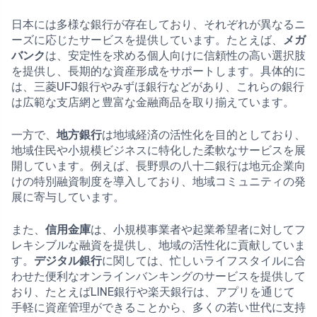
日本には多様な銀行が存在しており、それぞれが異なるニ
ーズに応じたサービスを提供しています。たとえば、
メガ
バンク
は、安定性を求める個人向けに信頼性の高い選択肢
を提供し、長期的な資産形成をサポートします。具体的に
は、三菱UFJ銀行やみずほ銀行などがあり、これらの銀行
は広範な支店網と豊富な金融商品を取り揃えています。
一方で、
地方銀行
は地域経済の活性化を目的としており、
地域住民や小規模ビジネスに特化した柔軟なサービスを展
開しています。例えば、長野県の八十二銀行は地元企業向
けの特別融資制度を導入しており、地域コミュニティの発
展に寄与しています。
また、
信用金庫
は、小規模事業者や起業希望者に対してフ
レキシブルな融資を提供し、地域の活性化に貢献していま
す。
デジタル銀行
に関しては、忙しいライフスタイルに合
わせた便利なオンラインバンキングのサービスを提供して
おり、たとえばLINE銀行や楽天銀行は、アプリを通じて
手軽に資産管理ができることから、多くの若い世代に支持