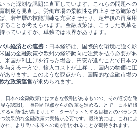
いった深刻な課題に直面しています。これらの問題へ
育制度を見直し、労働市場の柔軟性を向上させる施策
ば、若年層の技能訓練を充実させたり、定年後の再雇
することが考えられます。金融政策は、こうした改革
持っていますが、単独では限界があります。
バル経済との連携：
日本経済は、国際的な環境に強く
米国の金融政策や欧州の経済動向に注意を払う必要が
、米国が利上げを行った場合、円安が進むことで日本
を与える一方で、輸入コストが上昇し、国内の物価に
があります。このような観点から、国際的な金融市場
軟な政策運営
が求められます。
に、日本の金融政策には大きな役割があるものの、その適切な
限界を認識し、長期的視点からの改革を進めることで、日本経
現する可能性が高まります。ターゲットとする目標とのバラン
かつ効果的な金融政策の実施が必要です。最終的には、これに
築かれ、より良い未来への道が開かれることが期待されます。