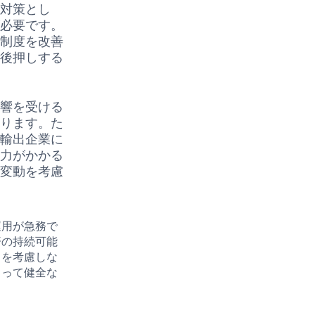
の対策とし
が必要です。
用制度を改善
を後押しする
影響を受ける
あります。た
の輸出企業に
圧力がかかる
の変動を考慮
運用が急務で
済の持続可能
スを考慮しな
よって健全な