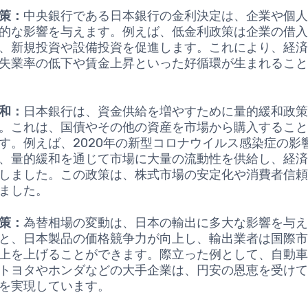
策：
中央銀行である日本銀行の金利決定は、企業や個
的な影響を与えます。例えば、低金利政策は企業の借
、新規投資や設備投資を促進します。これにより、経
失業率の低下や賃金上昇といった好循環が生まれるこ
和：
日本銀行は、資金供給を増やすために量的緩和政
。これは、国債やその他の資産を市場から購入するこ
す。例えば、2020年の新型コロナウイルス感染症の影
、量的緩和を通じて市場に大量の流動性を供給し、経
しました。この政策は、株式市場の安定化や消費者信
ました。
策：
為替相場の変動は、日本の輸出に多大な影響を与
と、日本製品の価格競争力が向上し、輸出業者は国際
上を上げることができます。際立った例として、自動
トヨタやホンダなどの大手企業は、円安の恩恵を受け
を実現しています。