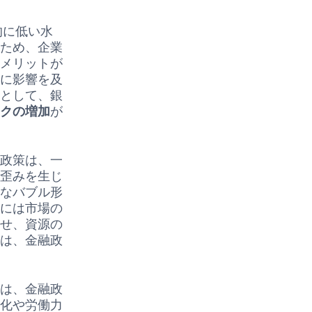
的に低い水
るため、企業
るメリットが
造に影響を及
果として、銀
スクの増加
が
和政策は、一
の歪みを生じ
剰なバブル形
的には市場の
させ、資源の
には、金融政
には、金融政
齢化や労働力