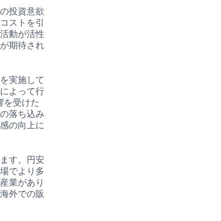
人の投資意欲
入コストを引
済活動が活性
とが期待され
策を実施して
とによって行
響を受けた
済の落ち込み
頼感の向上に
えます。円安
市場でより多
車産業があり
て海外での販