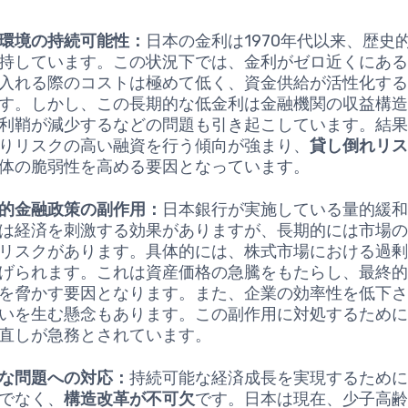
環境の持続可能性：
日本の金利は1970年代以来、歴史
持しています。この状況下では、金利がゼロ近くにあ
入れる際のコストは極めて低く、資金供給が活性化す
す。しかし、この長期的な低金利は金融機関の収益構
利鞘が減少するなどの問題も引き起こしています。結
りリスクの高い融資を行う傾向が強まり、
貸し倒れリ
体の脆弱性を高める要因となっています。
的金融政策の副作用：
日本銀行が実施している量的緩
は経済を刺激する効果がありますが、長期的には市場
リスクがあります。具体的には、株式市場における過
げられます。これは資産価格の急騰をもたらし、最終
を脅かす要因となります。また、企業の効率性を低下
いを生む懸念もあります。この副作用に対処するため
直しが急務とされています。
な問題への対応：
持続可能な経済成長を実現するため
でなく、
構造改革が不可欠
です。日本は現在、少子高