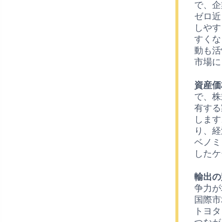
で、企
ゼロ近
しやす
すくな
動も活
市場に
資産価
で、株
有する
します
り、経
ベノミ
したケ
輸出の
争力が
国際市
トヨタ