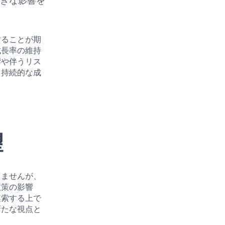
大きな影響を
することが期
成長率の維持
響や伴うリス
、持続的な成
望
きませんが、
政策の影響
模索する上で
新たな視点と