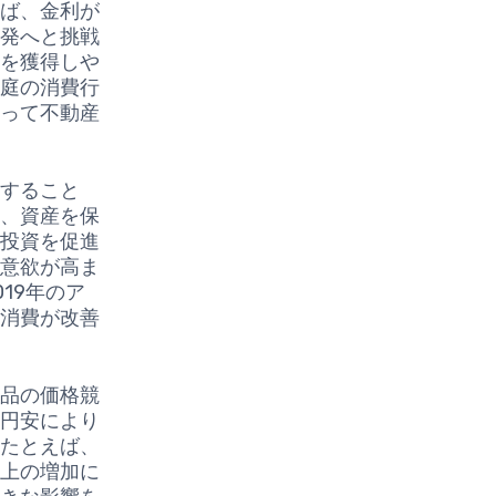
えば、金利が
開発へと挑戦
金を獲得しや
家庭の消費行
よって不動産
加すること
は、資産を保
や投資を促進
費意欲が高ま
19年のア
の消費が改善
製品の価格競
、円安により
。たとえば、
売上の増加に