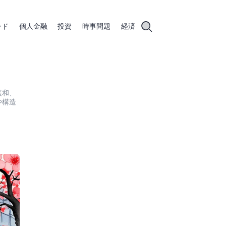
ード
個人金融
投資
時事問題
経済
緩和、
や構造