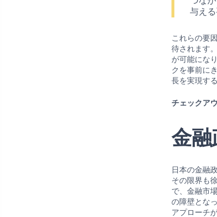
つなが
与える
これらの要
待されます
が可能にな
クを事前に
長を実現す
チェックアウ
金融
日本の金融
その限界も
で、金融市
の障壁とな
アプローチ