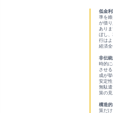
低金利
準を維
が借り
ありま
ぼし、
行はよ
経済全
非伝統
時的に
させる
成が挙
安定性
無駄遣
策の見
構造的
策だけ