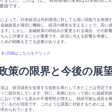
りました。このように、為替相場の変動は日本経済に
要因です。
因によって、日本経済は外的環境に対しても強い回復力を発揮
。金融政策が適切に機能し、経済の構造を支えることで、高い
ります。しかし、金融政策の枠組みが変更される場合、その影
きちんと評価することが重要です。経済に与える影響を考慮し
るための戦略を立てる必要があります。
ト:
詳細はこちらをクリック
政策の限界と今後の展
政策は、経済成長を促進する役割を果たしてきたことは否定で
徐々に顕在化しています。特に、長期にわたって続いた超緩和
場において様々な歪みや不透明性が増大し、持続可能な成長を
っているのが現状です。このような課題に対処するためには、
が求められています。