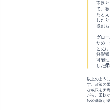
不足と
て、教
たとえ
したり
役割も
グロー
ため、
とえば
好影響
可能性
した
柔
以上のよう
す。政策の
な成長を実
がら、柔軟
経済基盤が