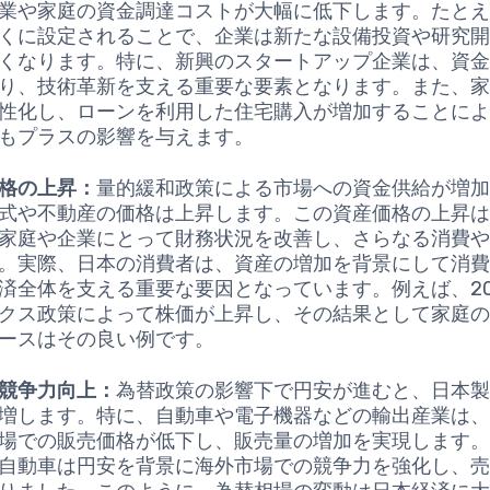
業や家庭の資金調達コストが大幅に低下します。たと
くに設定されることで、企業は新たな設備投資や研究
くなります。特に、新興のスタートアップ企業は、資
り、技術革新を支える重要な要素となります。また、
性化し、ローンを利用した住宅購入が増加することに
もプラスの影響を与えます。
格の上昇：
量的緩和政策による市場への資金供給が増
式や不動産の価格は上昇します。この資産価格の上昇
家庭や企業にとって財務状況を改善し、さらなる消費
。実際、日本の消費者は、資産の増加を背景にして消
済全体を支える重要な要因となっています。例えば、20
クス政策によって株価が上昇し、その結果として家庭
ースはその良い例です。
競争力向上：
為替政策の影響下で円安が進むと、日本
増します。特に、自動車や電子機器などの輸出産業は
場での販売価格が低下し、販売量の増加を実現します
自動車は円安を背景に海外市場での競争力を強化し、