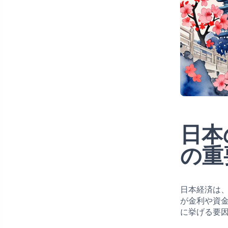
日本
の重
日本経済は
が金利や資
に挙げる要