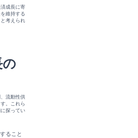
経済成長に寄
長を維持する
くと考えられ
長の
利、流動性供
ます。これら
細に探ってい
持すること