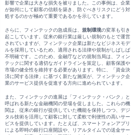
影響で企業は大きな損失を被りました。この事例は、企業
が如何にして顧客の信頼を築き、防ぐべきリスクにどう対
処するのかが極めて重要であるかを示しています。
さらに、フィンテックの急成長は、
規制環境
の変革も引き
起こしています。従来の銀行業は厳しい規制のもとで運営
されていますが、フィンテック企業は新たなビジネスモデ
ルを採用しているため、適用される法律や規制がしばしば
不明確です。このため、金融庁などの規制当局は、フィン
テックに関する適切なガイドラインを策定し、顧客保護や
市場の健全性を維持する必要があります。特に、「資金決
済に関する法律」に基づく新たな施策が、フィンテック企
業のサービス提供を促進する方向に進められています。
また、フィンテックの進展は「フィンテック・バンク」と
呼ばれる新たな金融機関の登場を促しました。これらの機
関は、従来の銀行が提供していた機能を保持しつつ、デジ
タル技術を活用して顧客に対して柔軟で利便性の高いサー
ビスを提供しています。たとえば、スマートフォンアプリ
による即時の銀行口座開設や、リアルタイムでの送金サー