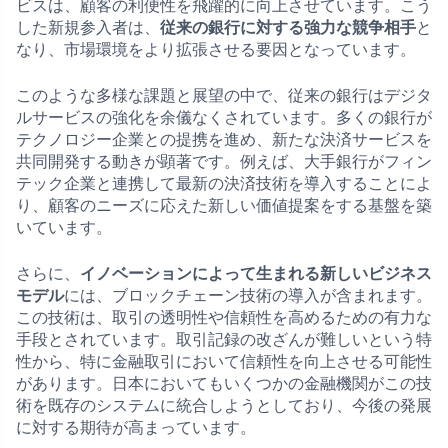
ビスは、顧客の利便性を飛躍的に向上させています。こう
した新規参入者は、
従来の銀行に対する強力な競争相手
と
なり、市場環境をより拡張させる要因となっています。
このような多様な課題と展望の中で、従来の銀行はデジタ
ルサービスの強化を余儀なくされています。多くの銀行が
テクノロジー企業との提携を進め、新たな決済サービスを
共同開発する動きが顕著です。例えば、大手銀行がフィン
テック企業と連携して最新の決済技術を導入することによ
り、顧客のニーズに応えた新しい価値提案をする基盤を築
いています。
さらに、
イノベーションによって生まれる新しいビジネス
モデル
には、ブロックチェーン技術の導入が含まれます。
この技術は、取引の透明性や信頼性を高めるための有力な
手段とされています。取引記録の改ざんが難しいという特
性から、特に金融取引において信頼性を向上させる可能性
があります。日本においてもいくつかの金融機関がこの技
術を既存のシステムに統合しようとしており、今後の発展
に対する期待が高まっています。