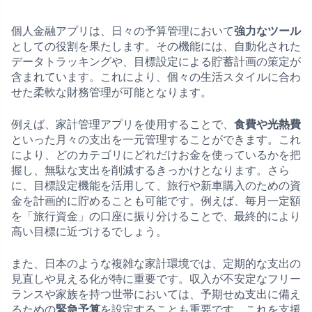
個人金融アプリは、日々の予算管理において
強力なツール
としての役割を果たします。その機能には、自動化された
データトラッキングや、目標設定による貯蓄計画の策定が
含まれています。これにより、個々の生活スタイルに合わ
せた柔軟な財務管理が可能となります。
例えば、家計管理アプリを使用することで、
食費や光熱費
といった月々の支出を一元管理することができます。これ
により、どのカテゴリにどれだけお金を使っているかを把
握し、無駄な支出を削減するきっかけとなります。さら
に、目標設定機能を活用して、旅行や新車購入のための資
金を計画的に貯めることも可能です。例えば、毎月一定額
を「旅行資金」の口座に振り分けることで、最終的により
高い目標に近づけるでしょう。
また、日本のような複雑な家計環境では、定期的な支出の
見直しや見える化が特に重要です。収入が不安定なフリー
ランスや家族を持つ世帯においては、予期せぬ支出に備え
るための
緊急予算
を設定することも重要です。これを支援