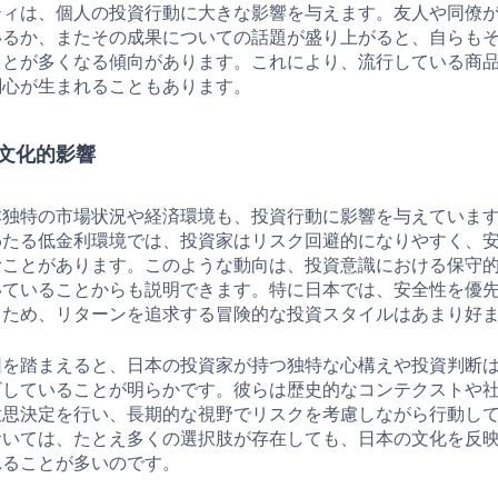
ティは、個人の投資行動に大きな影響を与えます。友人や同僚
いるか、またその成果についての話題が盛り上がると、自らも
ことが多くなる傾向があります。これにより、流行している商
関心が生まれることもあります。
文化的影響
本独特の市場状況や経済環境も、投資行動に影響を与えていま
わたる低金利環境では、投資家はリスク回避的になりやすく、
むことがあります。このような動向は、投資意識における保守
いていることからも説明できます。特に日本では、安全性を優
るため、リターンを追求する冒険的な投資スタイルはあまり好
因を踏まえると、日本の投資家が持つ独特な心構えや投資判断
ざしていることが明らかです。彼らは歴史的なコンテクストや
意思決定を行い、長期的な視野でリスクを考慮しながら行動し
おいては、たとえ多くの選択肢が存在しても、日本の文化を反
れることが多いのです。