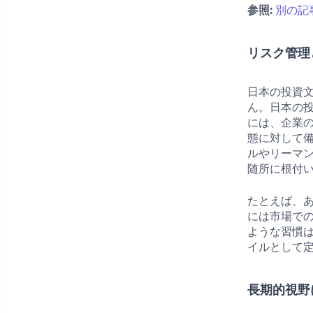
参照:
別の記
リスク管理
日本の投資
ん。日本の
には、企業
態に対して
ルやリーマ
随所に根付
たとえば、
には市場で
ような習慣
イルとして
長期的視野