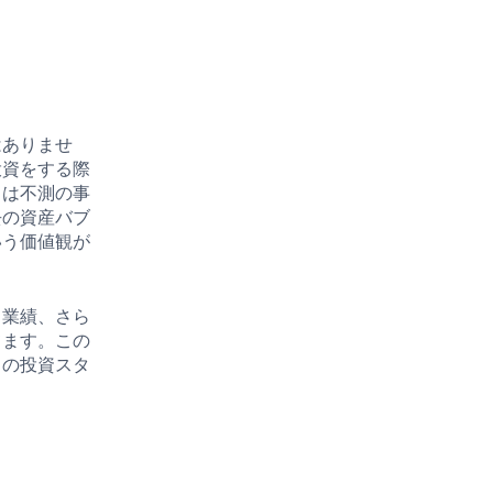
はありませ
投資をする際
らは不測の事
去の資産バブ
いう価値観が
、業績、さら
てます。この
自の投資スタ