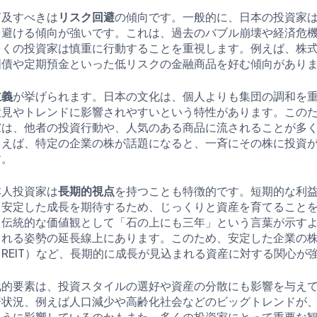
言及すべきは
リスク回避
の傾向です。一般的に、日本の投資家
を避ける傾向が強いです。これは、過去のバブル崩壊や経済危
多くの投資家は慎重に行動することを重視します。例えば、株
国債や定期預金といった低リスクの金融商品を好む傾向があり
主義
が挙げられます。日本の文化は、個人よりも集団の調和を
意見やトレンドに影響されやすいという特性があります。この
家は、他者の投資行動や、人気のある商品に流されることが多
とえば、特定の企業の株が話題になると、一斉にその株に投資
す。
本人投資家は
長期的視点
を持つことも特徴的です。短期的な利
、安定した成長を期待するため、じっくりと資産を育てること
、伝統的な価値観として「石の上にも三年」という言葉が示す
られる姿勢の延長線上にあります。このため、安定した企業の
REIT）など、長期的に成長が見込まれる資産に対する関心が
化的要素は、投資スタイルの選好や資産の分散にも影響を与え
済状況、例えば人口減少や高齢化社会などのビッグトレンドが