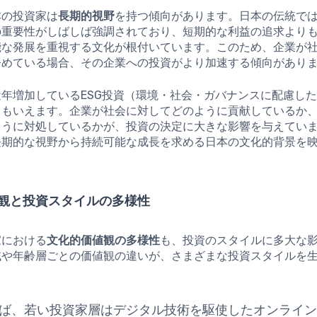
本の投資家は
長期的視野
を持つ傾向があります。日本の伝統で
の重要性がしばしば強調されており、短期的な利益の追求より
能な発展を重視する文化が根付いています。このため、企業が
努めている場合、その企業への投資がより加速する傾向があり
年増加しているESG投資（環境・社会・ガバナンスに配慮し
ともいえます。企業が社会に対してどのように貢献しているか
ように対処しているかが、投資の決定に大きな影響を与えてい
長期的な視野から持続可能な成長を求める日本の文化的背景を
観と投資スタイルの多様性
家における
文化的価値観の多様性
も、投資のスタイルに多大な
域や年齢層ごとの価値観の違いが、さまざまな投資スタイルを
。
ば、若い投資家層はデジタル技術を駆使したオンライ