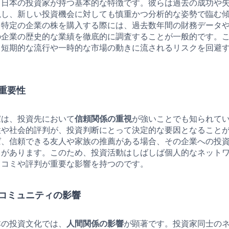
、日本の投資家が持つ基本的な特徴です。彼らは過去の成功や
視し、新しい投資機会に対しても慎重かつ分析的な姿勢で臨む
、特定の企業の株を購入する際には、過去数年間の財務データ
の企業の歴史的な業績を徹底的に調査することが一般的です。
、短期的な流行や一時的な市場の動きに流されるリスクを回避
重要性
家は、投資先において
信頼関係の重視
が強いことでも知られて
性や社会的評判が、投資判断にとって決定的な要因となること
ば、信頼できる友人や家族の推薦がある場合、その企業への投
とがあります。このため、投資活動はしばしば個人的なネット
口コミや評判が重要な影響を持つのです。
コミュニティの影響
本の投資文化では、
人間関係の影響
が顕著です。投資家同士の