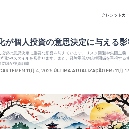
クレジットカ
化が個人投資の意思決定に与える影
人投資の意思決定に重要な影響を与えています。リスク回避や集団主義
資行動やスタイルを形作ります。また、経験重視や信頼関係を重視する
的要因が投資戦略
 CARTER
EM 11月 4, 2025
ÚLTIMA ATUALIZAÇÃO EM:
11月 17