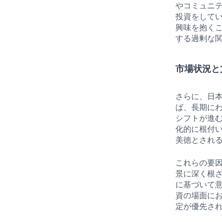
やコミュニ
投資をして
興味を抱く
する過剰な
市場状況と
さらに、日
ば、長期に
シフトが進
化的に根付
美徳とされ
これらの要
景に深く根
に基づいて
資の場面に
定が優先さ