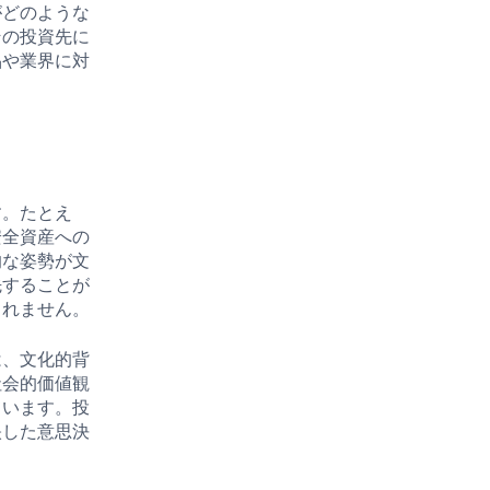
がどのような
その投資先に
品や業界に対
す。たとえ
安全資産への
的な姿勢が文
先することが
まれません。
は、文化的背
社会的価値観
ています。投
映した意思決