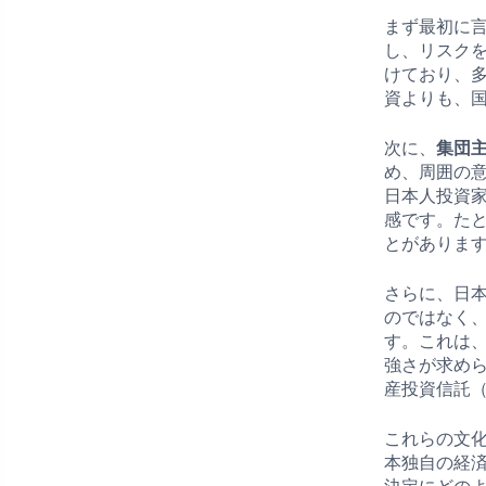
まず最初に
し、リスク
けており、
資よりも、
次に、
集団
め、周囲の
日本人投資
感です。た
とがありま
さらに、日
のではなく
す。これは
強さが求め
産投資信託（
これらの文
本独自の経