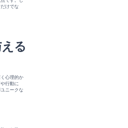
観点です。し
析だけでな
与える
深く心理的か
断や行動に
がユニークな