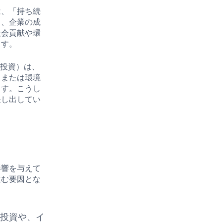
は、「持ち続
も、企業の成
社会貢献や環
ます。
た投資）は、
、または環境
ます。こうし
映し出してい
影響を与えて
生む要因とな
ン投資や、イ