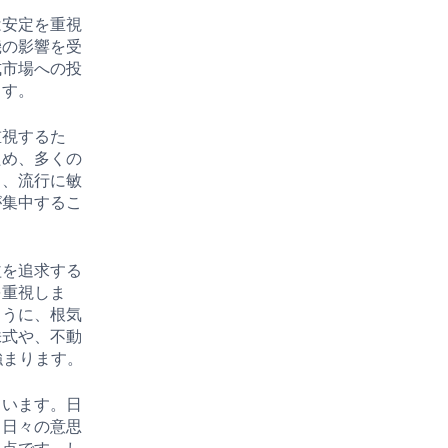
は安定を重視
機の影響を受
式市場への投
ます。
重視するた
ため、多くの
く、流行に敏
が集中するこ
益を追求する
を重視しま
ように、根気
株式や、不動
強まります。
ています。日
、日々の意思