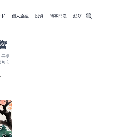
ード
個人金融
投資
時事問題
経済
響
、長期
傾向も
,