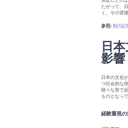
決定にどの
たがって、
く、その背
参照:
別の記
日本
影響
日本の文化
つ社会的な
様々な形で
ものとなっ
経験重視の