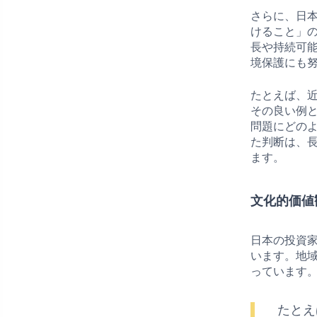
さらに、日
けること」
長や持続可
境保護にも
たとえば、近
その良い例
問題にどの
た判断は、
ます。
文化的価値
日本の投資
います。地
っています
たとえ