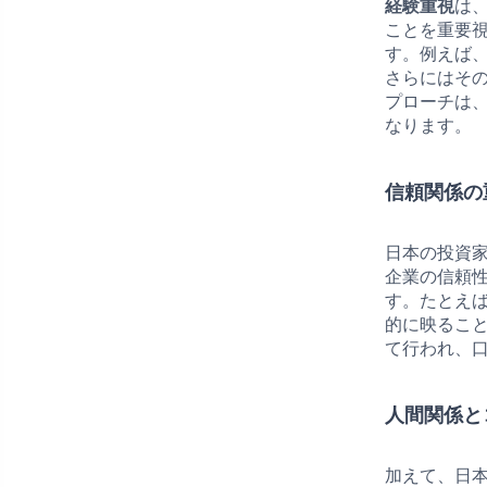
経験重視
は
ことを重要
す。例えば
さらにはそ
プローチは
なります。
信頼関係の
日本の投資
企業の信頼
す。たとえ
的に映るこ
て行われ、
人間関係と
加えて、日