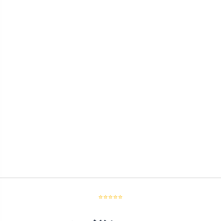
⭐⭐⭐⭐⭐