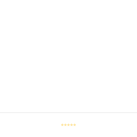
⭐⭐⭐⭐⭐