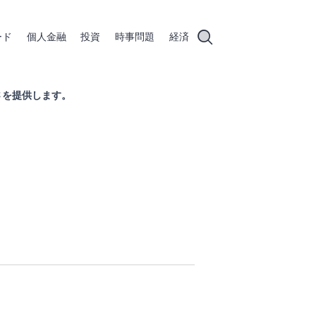
ード
個人金融
投資
時事問題
経済
かさを提供します。