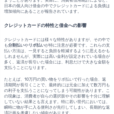
まうことがあります。実際に、消費者信用統計によると、
日本の個人向け借金の中でクレジットカードによる負債は
増加傾向にあることが報告されています。
クレジットカードの特性と借金への影響
クレジットカードには様々な特性がありますが、その中で
も
分割払い
や
リボ払い
が特に注意が必要です。これらの支
払い方法は、一見すると負担を軽減するように思えるかも
しれませんが、実際には高い金利が設定されている場合が
多く、返済が長引いた場合には、利息だけで大きな金額を
支払うことになります。
たとえば、10万円の買い物をリボ払いで行った場合、返
済期間が長引くことで、最終的には元金に加えて数万円も
の利子を支払うことになってしまう可能性があります。こ
の現象は、消費者が自らの選択肢やその影響を十分に理解
していない結果とも言えます。特に若い世代においては、
瞬時に物が手に入る便利さが先行してしまい、長期的な返
済計画を考慮しない傾向があります。