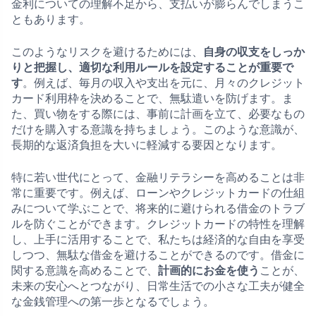
金利についての理解不足から、支払いが膨らんでしまうこ
ともあります。
このようなリスクを避けるためには、
自身の収支をしっか
りと把握し、適切な利用ルールを設定することが重要で
す
。例えば、毎月の収入や支出を元に、月々のクレジット
カード利用枠を決めることで、無駄遣いを防げます。ま
た、買い物をする際には、事前に計画を立て、必要なもの
だけを購入する意識を持ちましょう。このような意識が、
長期的な返済負担を大いに軽減する要因となります。
特に若い世代にとって、金融リテラシーを高めることは非
常に重要です。例えば、ローンやクレジットカードの仕組
みについて学ぶことで、将来的に避けられる借金のトラブ
ルを防ぐことができます。クレジットカードの特性を理解
し、上手に活用することで、私たちは経済的な自由を享受
しつつ、無駄な借金を避けることができるのです。借金に
関する意識を高めることで、
計画的にお金を使う
ことが、
未来の安心へとつながり、日常生活での小さな工夫が健全
な金銭管理への第一歩となるでしょう。