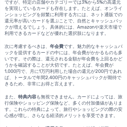
ですが、特定の店舗やカテゴリーでは3%から5%の高還元
を実現しているカードも存在します。たとえば、オンライ
ンショッピングを頻繁に利用する方には、ネット通販での
還元率が高いカードを選ぶことで、自然とキャッシュバッ
クが増えるでしょう。具体的には、Amazonや楽天市場で
利用できるカードなどが優れた選択肢になります。
次に考慮するべきは、
年会費
です。魅力的なキャッシュバ
ックを提供するカードの中には、年会費がかかるものも多
いです。その際は、還元される金額が年会費を上回るかど
うかを確認することが大切です。たとえば、年会費が
1,000円で、月に1万円利用した場合の還元が200円であれ
ば、トータルで年間2,400円のキャッシュバックが期待で
きるため、非常にお得と言えます。
また、
特典内容
も無視できません。カードによっては、旅
行保険やショッピング保険など、多くの付加価値がありま
す。これらの特典によって、旅行やショッピングの際の安
心感が増し、さらなる経済的メリットを享受できます。