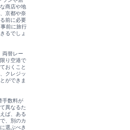
さな商店や地
ば、京都や奈
れる前に必要
。事前に旅行
できるでしょ
、両替レー
な限り空港で
しておくこと
は、クレジッ
ことができま
替手数料が
って異なるた
例えば、ある
方で、別のカ
的に選ぶべき