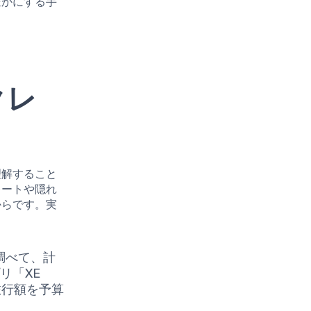
豊かにする手
クレ
理解すること
レートや隠れ
からです。実
調べて、計
リ「XE
旅行額を予算