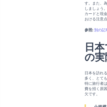
す。また、
しましょう
カードと現
おける注意
参照:
別の記
日本
の実
日本を訪れ
多く、とて
特に旅行者
費を招く原
欠です。
小規模