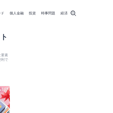
ード
個人金融
投資
時事問題
経済
ット
な要素
便利で