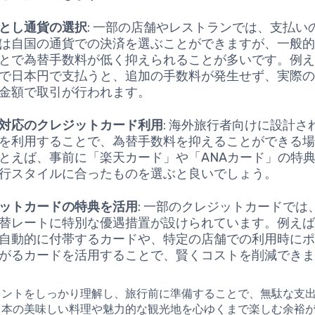
とし通貨の選択
: 一部の店舗やレストランでは、支払い
は自国の通貨での決済を選ぶことができますが、一般
とで為替手数料が低く抑えられることが多いです。例
で日本円で支払うと、追加の手数料が発生せず、実際
金額で取引が行われます。
対応のクレジットカード利用
: 海外旅行者向けに設計さ
を利用することで、為替手数料を抑えることができる
とえば、事前に「楽天カード」や「ANAカード」の特
行スタイルに合ったものを選ぶと良いでしょう。
ットカードの特典を活用
: 一部のクレジットカードでは
替レートに特別な優遇措置が設けられています。例え
自動的に付帯するカードや、特定の店舗での利用時に
がるカードを活用することで、賢くコストを削減でき
イントをしっかり理解し、旅行前に準備することで、無駄な支
日本の美味しい料理や魅力的な観光地を心ゆくまで楽しむ余裕