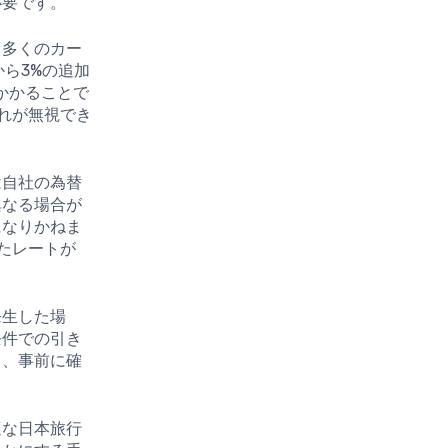
必要です。
。多くのカー
ら3%の追加
かかることで
これが無視でき
は自社の為替
異なる場合が
になりかねま
たレートが
発生した場
条件での引き
り、事前に確
適な日本旅行