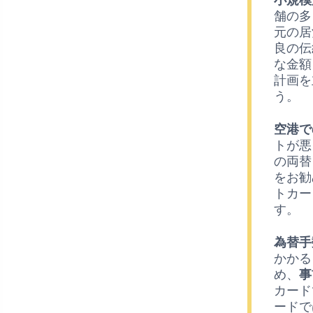
舗の多
元の居
良の伝
な金額
計画を
う。
空港で
トが悪
の両替
をお勧
トカー
す。
為替手
かかる
め、
事
カード
ードで