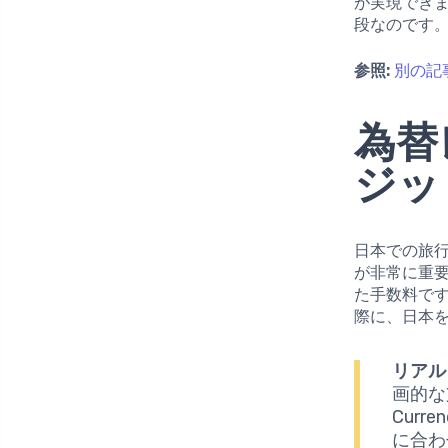
が実現でき
段なのです
参照:
別の記
為替
ジッ
日本での旅
が非常に重
た手数料で
際に、日本
リアル
画的な
Cur
に合わ