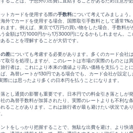
用することは、予想外の出費に直結することがあるため注意が
ジットカードを使用する際の
手数料
について考えてみましょう
海外でカードを使用する場合、国際取引手数料として通常1%か
されます。例えば、東京で1万円の買い物をした場合、手数料が
う金額は1万1000円から1万3000円になるかもしれません。
であることを理解することが大切です。
トの差
についても考慮する必要があります。多くのカード会社
いて取引を処理しますが、このレートは市場の実際のものとは
。旅行者は、これにより本来の価値より高い価格を支払うこと
ば、為替レートが130円である場合でも、カード会社が設定し
、実際には思ったより多くの日本円を払うことになります。
き落とし通貨の影響も重要です。日本円での料金引き落としが
会社の為替手数料が加算されたり、実際のレートよりも不利な
われることがあります。これは旅行者が最も避けたい状況であ
す。
イントをしっかり把握することで、無駄な出費を避け、より快