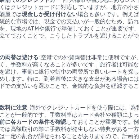
くはクレジットカードに対応していますが、地方の小
酒屋では
現金しか受け付けない
場合も多いです。例え
統的な市場では、現金での支払いが一般的なため、訪
を、現地のATMや銀行で準備しておくことが重要です
立てておくことで、こうしたトラブルを避けることが
の両替は避ける
: 空港での外貨両替は非常に便利ですが
く、手数料が高くなることが多いです。旅行者は可能
を避け、事前に銀行や街中の両替所で良いレートを探
めします。特に、到着直後に大きな支出がある場合に
ドでの支払いを選ぶことで、金銭的な負担を軽減する
数料に注意
: 海外でクレジットカードを使う際には、為
ことが一般的です。手数料率はカード会社や種類によ
前に各カードの条件を確認
しておくことが重要です。
では高額取引の際に手数料が発生しない特典がある一
は一定の割合が課せられることがありますので、計画