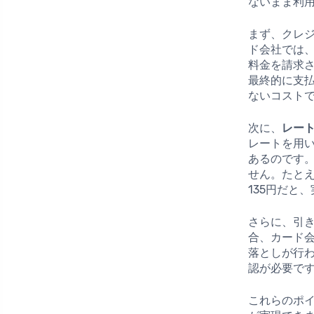
ないまま利
まず、クレ
ド会社では、
料金を請求
最終的に支払
ないコスト
次に、
レー
レートを用
あるのです
せん。たとえ
135円だと
さらに、引
合、カード
落としが行
認が必要で
これらのポ