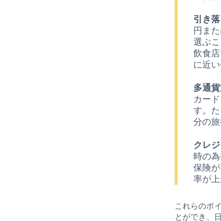
引き落
円また
選ぶこ
飲食店
に近い
多通貨
カード
す。た
分の旅
クレジ
時の為
保険が
率が上
これらのポ
とができ、