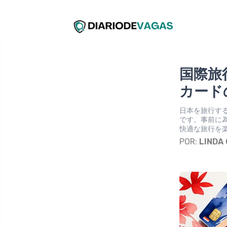
国際旅
カード
日本を旅行す
です。事前に
快適な旅行を
POR:
LINDA