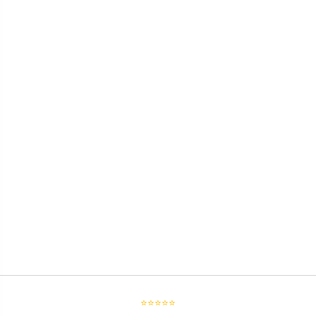
⭐⭐⭐⭐⭐