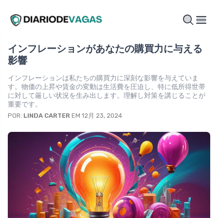
インフレーションがあなたの購買力に与える
影響
インフレーションは私たちの購買力に深刻な影響を与えていま
す。物価の上昇や賃金の変動は生活費を圧迫し、特に低所得世帯
に対して厳しい状況を生み出します。理解し対策を講じることが
重要です。
POR:
LINDA CARTER
EM 12月 23, 2024