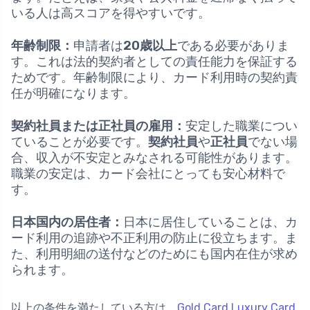
いる人は高スコアを得やすいです。
年齢制限：
申請者は
20歳以上
である必要がありま
す。これは法的契約者としての責任能力を保証する
ためです。年齢制限により、カード利用時の契約責
任が明確になります。
契約社員または正社員の雇用：
安定した職業につい
ていることが必要です。
契約社員
や
正社員
でない場
合、収入が不安定とみなされる可能性があります。
職業の安定は、カード会社にとっても安心材料で
す。
日本国内の居住者：
日本に居住していることは、カ
ード利用の追跡や不正利用の防止に役立ちます。ま
た、利用明細の送付などのためにも国内在住が求め
られます。
以上の条件を満たしている方は、
Gold Card Luxury Card