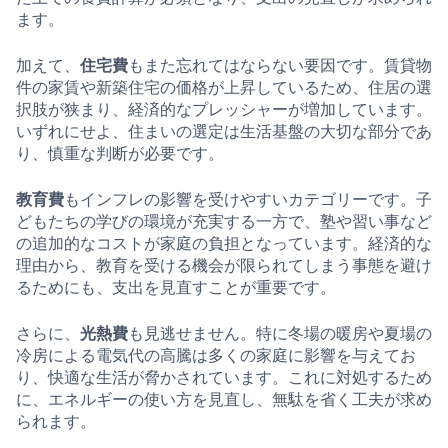
ます。
加えて、
住宅費
もまた忘れてはならない要因です。賃貸物
件の家賃や新築住宅の価格が上昇しているため、住居の選
択肢が狭まり、経済的なプレッシャーが増加しています。
いずれにせよ、住まいの選定は生活基盤の大切な部分であ
り、慎重な判断が必要です。
教育費
もインフレの影響を受けやすいカテゴリーです。子
どもたちの学びの環境が充実する一方で、塾や習い事など
の追加的なコストが家庭の負担となっています。経済的な
理由から、教育を受ける機会が限られてしまう事態を避け
るためにも、支出を見直すことが重要です。
さらに、
光熱費
も見逃せません。特に冬場の暖房や夏場の
冷房による電気代の高騰は多くの家庭に影響を与えてお
り、快適な生活が脅かされています。これに対処するため
に、エネルギーの使い方を見直し、無駄を省く工夫が求め
られます。