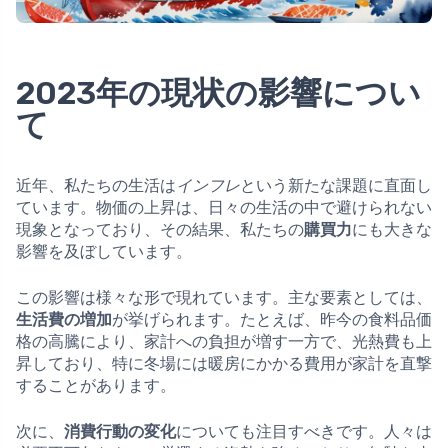
2023年の現状の影響につい
て
近年、私たちの生活は
インフレ
という新たな課題に直面し
ています。物価の上昇は、日々の生活の中で避けられない
現象となっており、その結果、私たちの
購買力
にも大きな
影響を及ぼしています。
この影響は様々な形で現れています。主な要素としては、
生活費の増加
が挙げられます。たとえば、昨今の食料品価
格の高騰により、家計への負担が増す一方で、光熱費も上
昇しており、特に冬場には暖房にかかる費用が家計を直撃
することがあります。
次に、
消費行動の変化
についても注目すべきです。人々は