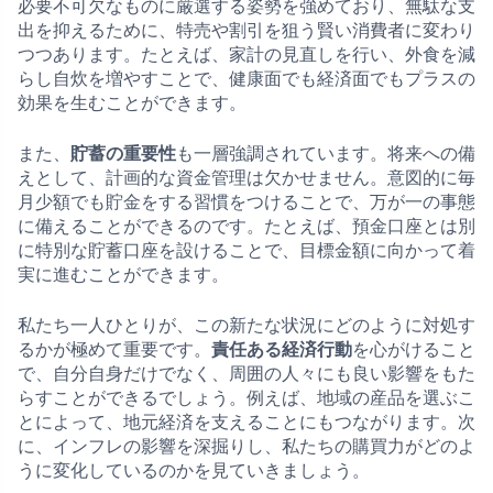
必要不可欠なものに厳選する姿勢を強めており、無駄な支
出を抑えるために、特売や割引を狙う賢い消費者に変わり
つつあります。たとえば、家計の見直しを行い、外食を減
らし自炊を増やすことで、健康面でも経済面でもプラスの
効果を生むことができます。
また、
貯蓄の重要性
も一層強調されています。将来への備
えとして、計画的な資金管理は欠かせません。意図的に毎
月少額でも貯金をする習慣をつけることで、万が一の事態
に備えることができるのです。たとえば、預金口座とは別
に特別な貯蓄口座を設けることで、目標金額に向かって着
実に進むことができます。
私たち一人ひとりが、この新たな状況にどのように対処す
るかが極めて重要です。
責任ある経済行動
を心がけること
で、自分自身だけでなく、周囲の人々にも良い影響をもた
らすことができるでしょう。例えば、地域の産品を選ぶこ
とによって、地元経済を支えることにもつながります。次
に、インフレの影響を深掘りし、私たちの購買力がどのよ
うに変化しているのかを見ていきましょう。