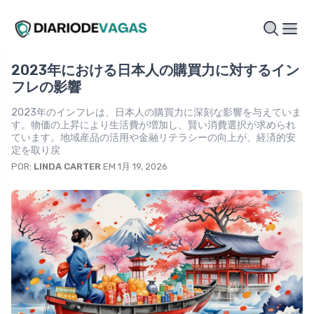
2023年における日本人の購買力に対するイン
フレの影響
2023年のインフレは、日本人の購買力に深刻な影響を与えていま
す。物価の上昇により生活費が増加し、賢い消費選択が求められ
ています。地域産品の活用や金融リテラシーの向上が、経済的安
定を取り戻
POR:
LINDA CARTER
EM 1月 19, 2026